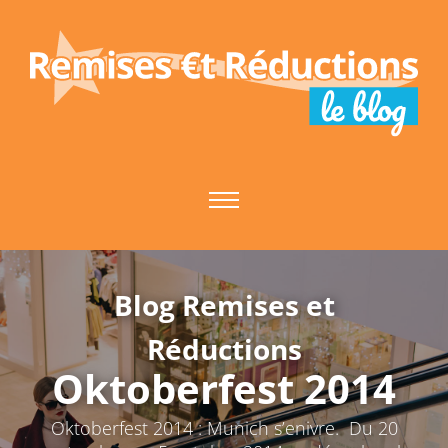
Skip
to
content
Blog Remises et
Réductions
Oktoberfest 2014
Oktoberfest 2014 : Munich s’enivre. Du 20