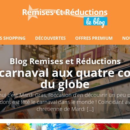
S SHOPPING
DÉCOUVERTES
OFFRES PREMIUM
NO
Blog Remises et Réductions
 carnaval aux quatre co
du globe
ui c’est Mardi Gras, l’occasion d’en découvrir un peu p
ont est fêté le carnaval dans le monde ! Coïncidant av
chrétienne de Mardi [...]