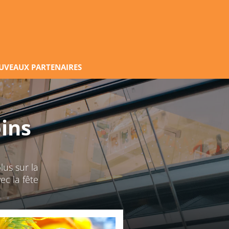
UVEAUX PARTENAIRES
ins
lus sur la
ec la fête