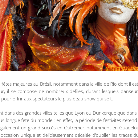
êtes majeures au Brésil, notamment dans la ville de Rio dont il est l
ur, il se compose de nombreux défilés, durant lesquels danseu
nt pour offrir aux spectateurs le plus beau show qui soit.
 tant dans des grandes villes telles que Lyon ou Dunkerque que dans
lus longue fête du monde : en effet, la période de festivités s’éte
également un grand succès en Outremer, notamment en Guadelou
ccasion unique et délicieusement décalée d’oublier les tracas du