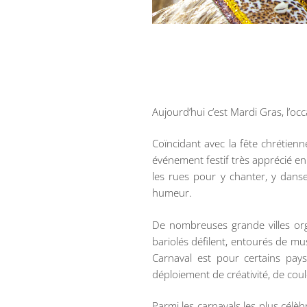
Aujourd’hui c’est Mardi Gras, l’oc
Coïncidant avec la fête chrétienn
événement festif très apprécié e
les rues pour y chanter, y danse
humeur.
De nombreuses grande villes or
bariolés défilent, entourés de mu
Carnaval est pour certains pays
déploiement de créativité, de coul
Parmi les carnavals les plus célè