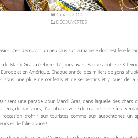
4 mars 2014
DÉCOUVERTES
casion d’en découvrir un peu plus sur la manière dont est fêté le c
e de Mardi Gras, célébrée 47 jours avant Pâques entre le 3 févrie
n Europe et en Amérique. Chaque année, des milliers de gens affub
r sous une pluie de confettis et de serpentins et y jouer de la
ganisent une parade pour Mardi Gras, dans laquelle des chars d
siciens, de danseurs, d’acrobates voire de cracheurs de feu. Vérita
 l’occasion d’offrir aux touristes comme aux autochtones un sp
eurs et de folie douce !
bres du monde, celui de Venise attire des curieux venus des quatre