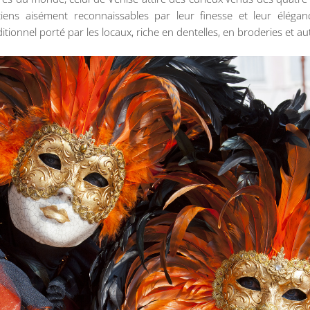
ens aisément reconnaissables par leur finesse et leur éléganc
ionnel porté par les locaux, riche en dentelles, en broderies et autr