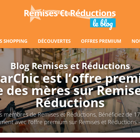
S SHOPPING
DÉCOUVERTES
OFFRES PREMIUM
NO
Blog Remises et Réductions
arChic est l’offre pre
e des mères sur Remise
Réductions
s membres de Remises et Réductions, Bénéficiez de 1
ent avec l’offre premium sur Remises et Réductions –