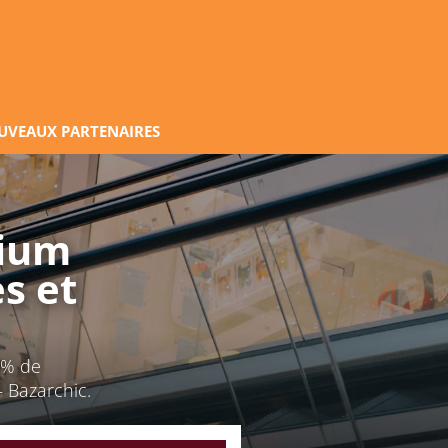
UVEAUX PARTENAIRES
mium
s et
7% de
 Bazarchic.