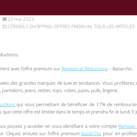
22 mai 2023
CONSEILS SHOPPING
,
OFFRES PREMIUM
,
TOUS LES ARTICLES
ductions,
ent avec l’offre premium sur
Remises et Réductions
– Bazarchic.
rivées des grandes marques de luxe et tendances. Vous profiterez d
ntalons, jeans, vestes, tops, robes, jupes, pulls, lingerie.
uctions
qui vous permettant de bénéficier de 17% de rembours
s que cette offre est limitée dans le temps et prendra fin le lundi 5 j
ous pouvez y accéder en vous identifiant à votre compte
Remises 
se. Cliquez ensuite sur l’offre premium
BazarChic
pour en profite