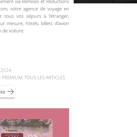
ement via Remises et Réductions
.com, votre agence de voyage en
r tous vos séjours à l’étranger,
ur mesure, hôtels, billets d’avion
n de voiture.
t 2024
S PREMIUM
,
TOUS LES ARTICLES
ite