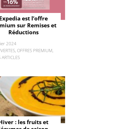
Expedia est l’offre
mium sur Remises et
Réductions
rier 2024
VERTES
,
OFFRES PREMIUM
,
 ARTICLES
Hiver : les fruits et
légumes de saison