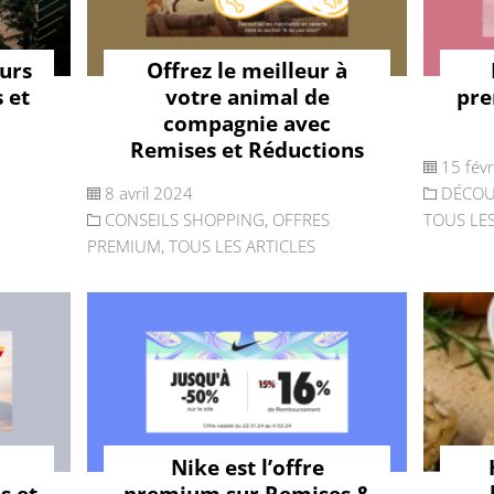
ours
Offrez le meilleur à
 et
votre animal de
pre
compagnie avec
Remises et Réductions
15 fév
8 avril 2024
DÉCOU
CONSEILS SHOPPING
,
OFFRES
TOUS LES
PREMIUM
,
TOUS LES ARTICLES
Nike est l’offre
s et
premium sur Remises &