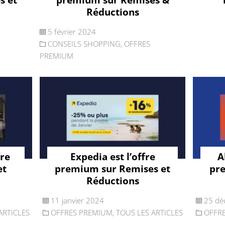
Réductions
5 février 2024
CONSEILS SHOPPING
,
OFFRES
PREMIUM
fre
Expedia est l’offre
A
et
premium sur Remises et
pr
Réductions
11 janvier 2024
25 dé
ARTICLES
OFFRES PREMIUM
,
TOUS LES ARTICLES
OFFR