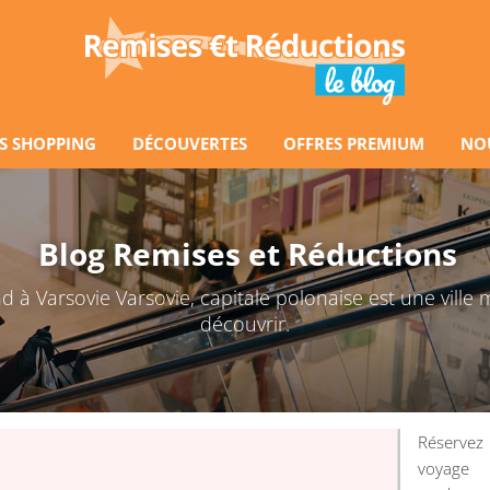
S SHOPPING
DÉCOUVERTES
OFFRES PREMIUM
NO
Blog Remises et Réductions
 à Varsovie Varsovie, capitale polonaise est une ville 
découvrir.
Réserve
voyage