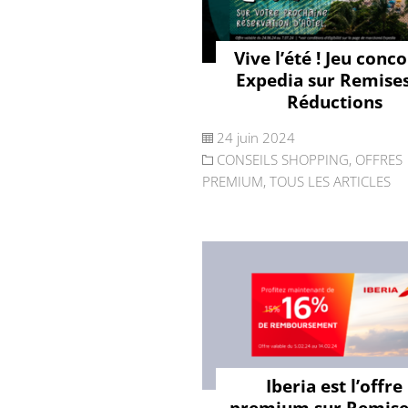
Vive l’été ! Jeu conc
Expedia sur Remises
Réductions
24 juin 2024
CONSEILS SHOPPING
,
OFFRES
PREMIUM
,
TOUS LES ARTICLES
Iberia est l’offre
premium sur Remise