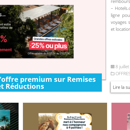
rembours
– Hotels
ligne pou
voyages s
et locatio
8 juille
OFFRE
l’offre premium sur Remises
et Réductions
Lire la su