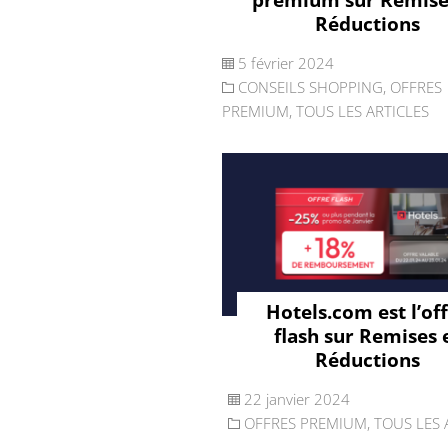
Réductions
5 février 2024
CONSEILS SHOPPING
,
OFFRES
PREMIUM
,
TOUS LES ARTICLES
Hotels.com est l’of
flash sur Remises 
Réductions
22 janvier 2024
OFFRES PREMIUM
,
TOUS LES 