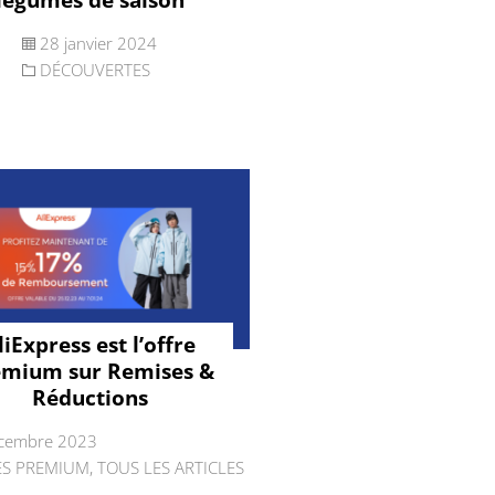
28 janvier 2024
DÉCOUVERTES
liExpress est l’offre
emium sur Remises &
Réductions
cembre 2023
ES PREMIUM
,
TOUS LES ARTICLES