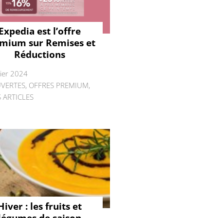
Expedia est l’offre
mium sur Remises et
Réductions
rier 2024
VERTES
,
OFFRES PREMIUM
,
 ARTICLES
Hiver : les fruits et
légumes de saison