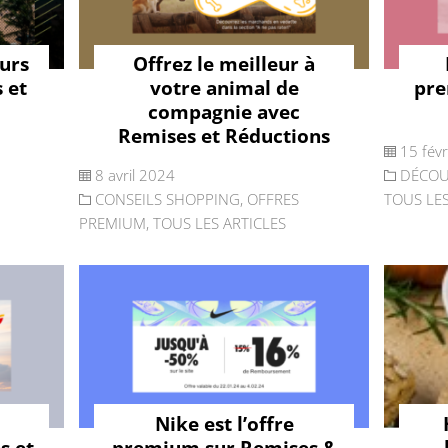
ours
Offrez le meilleur à
 et
votre animal de
pre
compagnie avec
Remises et Réductions
15 fév
8 avril 2024
DÉCOU
CONSEILS SHOPPING
,
OFFRES
TOUS LES
PREMIUM
,
TOUS LES ARTICLES
Nike est l’offre
s et
premium sur Remises &