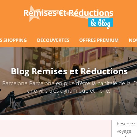
S SHOPPING
DÉCOUVERTES
OFFRES PREMIUM
NO
Blog Remises et Réductions
Barcelone Barcelone en plus d’être la capitale de la C
une ville très dynamique et riche.
Réserve
voyage