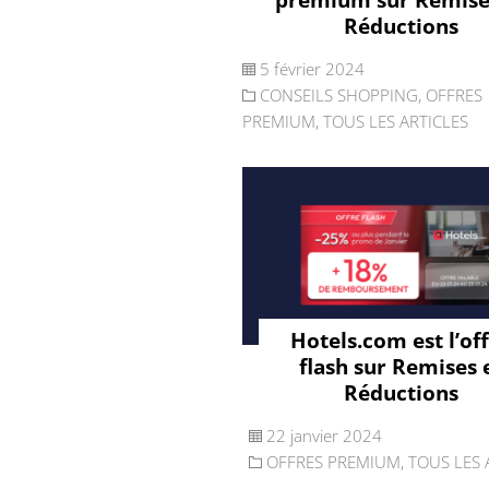
Réductions
5 février 2024
CONSEILS SHOPPING
,
OFFRES
PREMIUM
,
TOUS LES ARTICLES
Hotels.com est l’of
flash sur Remises 
Réductions
22 janvier 2024
OFFRES PREMIUM
,
TOUS LES 