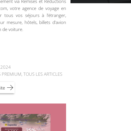
ement via Remises et Réductions
.com, votre agence de voyage en
r tous vos séjours à l’étranger,
ur mesure, hôtels, billets d’avion
n de voiture.
t 2024
S PREMIUM
,
TOUS LES ARTICLES
ite