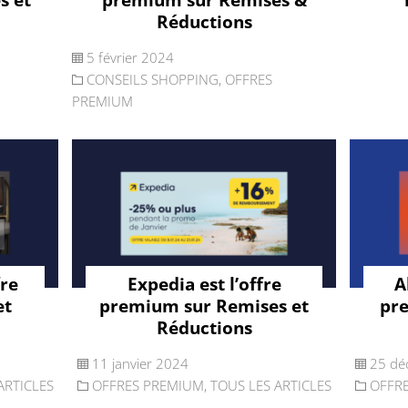
Réductions
5 février 2024
CONSEILS SHOPPING
,
OFFRES
PREMIUM
fre
Expedia est l’offre
A
et
premium sur Remises et
pr
Réductions
11 janvier 2024
25 dé
ARTICLES
OFFRES PREMIUM
,
TOUS LES ARTICLES
OFFR