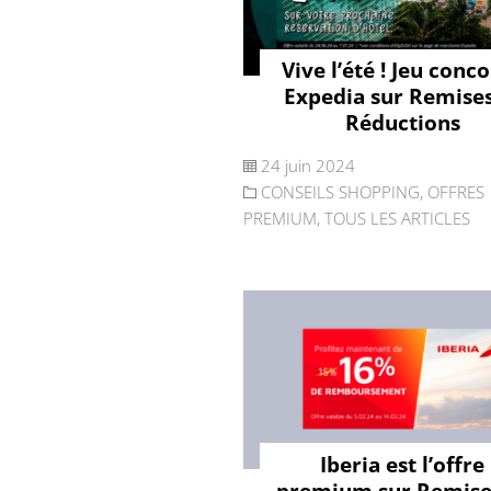
Vive l’été ! Jeu conc
Expedia sur Remises
Réductions
24 juin 2024
CONSEILS SHOPPING
,
OFFRES
PREMIUM
,
TOUS LES ARTICLES
Iberia est l’offre
premium sur Remise