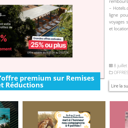
rembours
– Hotels
ligne pou
voyages s
et locatio
8 juille
OFFRE
l’offre premium sur Remises
et Réductions
Lire la su