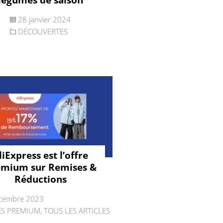
28 janvier 2024
DÉCOUVERTES
liExpress est l’offre
emium sur Remises &
Réductions
cembre 2023
ES PREMIUM
,
TOUS LES ARTICLES