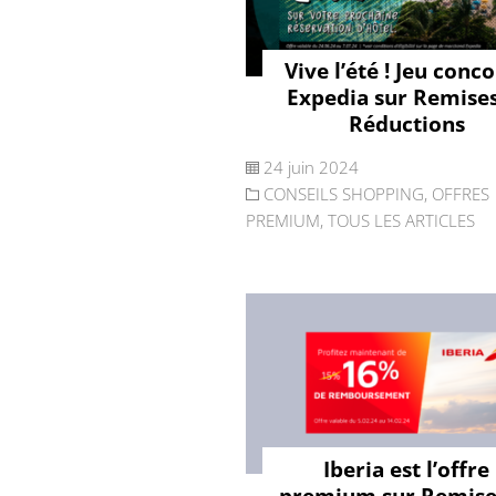
Vive l’été ! Jeu conc
Expedia sur Remises
Réductions
24 juin 2024
CONSEILS SHOPPING
,
OFFRES
PREMIUM
,
TOUS LES ARTICLES
Iberia est l’offre
premium sur Remise