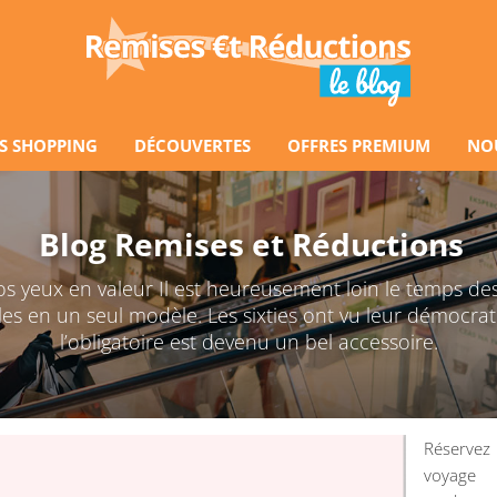
S SHOPPING
DÉCOUVERTES
OFFRES PREMIUM
NO
Blog Remises et Réductions
os yeux en valeur Il est heureusement loin le temps des
es en un seul modèle. Les sixties ont vu leur démocrat
l’obligatoire est devenu un bel accessoire.
Réserve
voyage