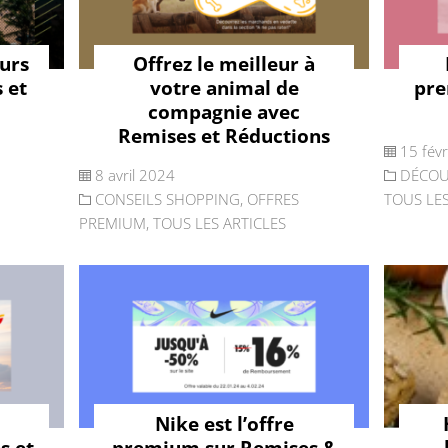
ours
Offrez le meilleur à
 et
votre animal de
pre
compagnie avec
Remises et Réductions
15 fév
8 avril 2024
DÉCOU
CONSEILS SHOPPING
,
OFFRES
TOUS LES
PREMIUM
,
TOUS LES ARTICLES
Nike est l’offre
s et
premium sur Remises &