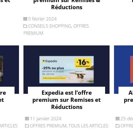
Réductions
5 février 2024
CONSEILS SHOPPING
,
OFFRES
PREMIUM
fre
Expedia est l’offre
A
et
premium sur Remises et
pr
Réductions
11 janvier 2024
25 dé
ARTICLES
OFFRES PREMIUM
,
TOUS LES ARTICLES
OFFR