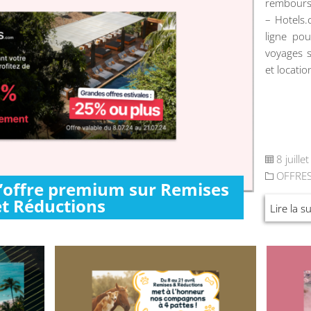
rembours
– Hotels
ligne pou
voyages s
et locatio
8 juille
OFFRE
l’offre premium sur Remises
et Réductions
Lire la su