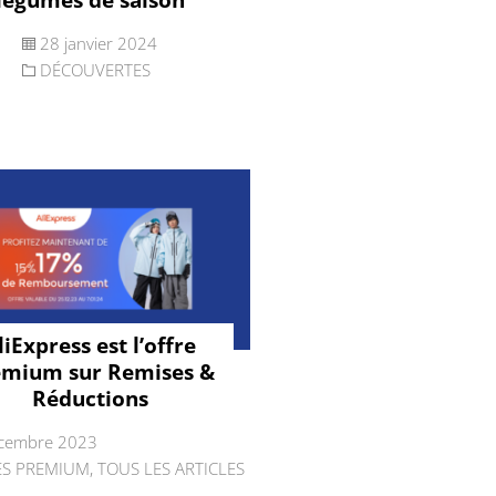
28 janvier 2024
DÉCOUVERTES
liExpress est l’offre
emium sur Remises &
Réductions
cembre 2023
ES PREMIUM
,
TOUS LES ARTICLES