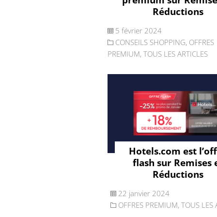
Réductions
5 février 2024
CONSEILS SHOPPING
,
OFFRES
PREMIUM
,
TOUS LES ARTICLES
Hotels.com est l’of
flash sur Remises 
Réductions
22 janvier 2024
OFFRES PREMIUM
,
TOUS LES 