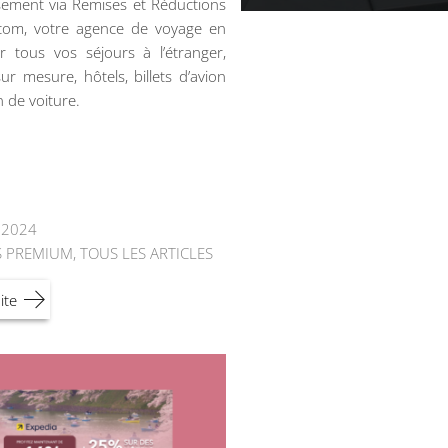
ement via Remises et Réductions
.com, votre agence de voyage en
r tous vos séjours à l’étranger,
ur mesure, hôtels, billets d’avion
n de voiture.
t 2024
S PREMIUM
,
TOUS LES ARTICLES
ite