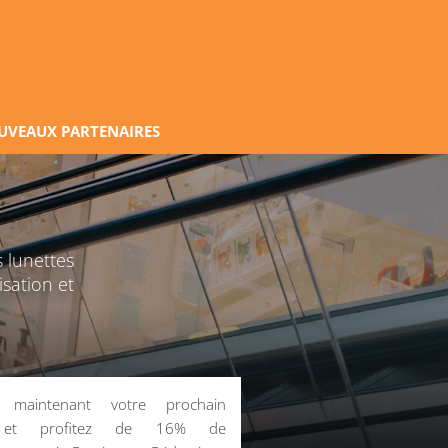
UVEAUX PARTENAIRES
 lunettes
isation et
z maintenant votre prochain
 et profitez de 16% de