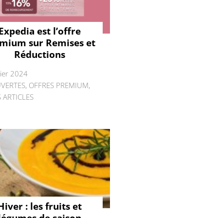
Expedia est l’offre
mium sur Remises et
Réductions
rier 2024
VERTES
,
OFFRES PREMIUM
,
 ARTICLES
Hiver : les fruits et
légumes de saison