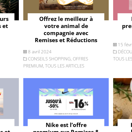
ours
Offrez le meilleur à
 et
votre animal de
pre
compagnie avec
Remises et Réductions
15 fév
8 avril 2024
DÉCOU
CONSEILS SHOPPING
,
OFFRES
TOUS LES
PREMIUM
,
TOUS LES ARTICLES
Nike est l’offre
s et
premium sur Remises &