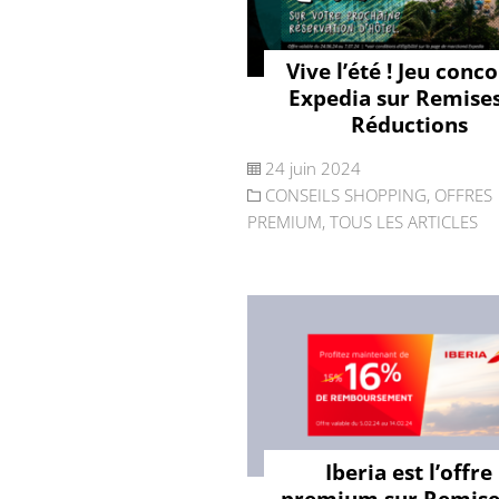
Vive l’été ! Jeu conc
Expedia sur Remises
Réductions
24 juin 2024
CONSEILS SHOPPING
,
OFFRES
PREMIUM
,
TOUS LES ARTICLES
Iberia est l’offre
premium sur Remise