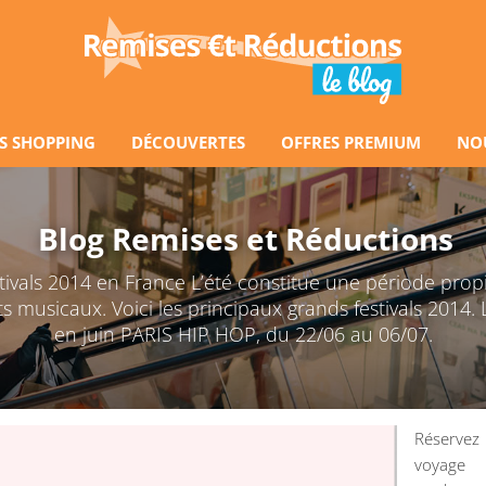
S SHOPPING
DÉCOUVERTES
OFFRES PREMIUM
NO
Blog Remises et Réductions
stivals 2014 en France L’été constitue une période prop
musicaux. Voici les principaux grands festivals 2014. L
en juin PARIS HIP HOP, du 22/06 au 06/07.
Réserve
voyage