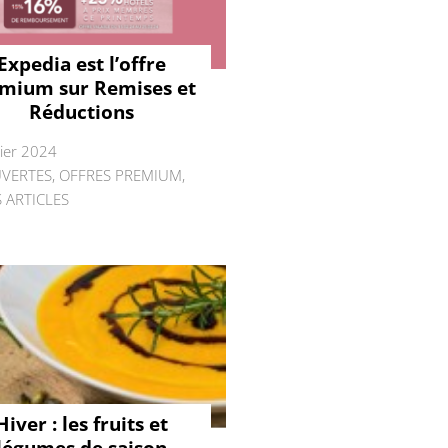
Expedia est l’offre
mium sur Remises et
Réductions
rier 2024
VERTES
,
OFFRES PREMIUM
,
 ARTICLES
Hiver : les fruits et
légumes de saison