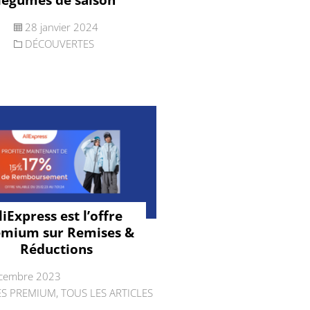
28 janvier 2024
DÉCOUVERTES
liExpress est l’offre
emium sur Remises &
Réductions
cembre 2023
ES PREMIUM
,
TOUS LES ARTICLES