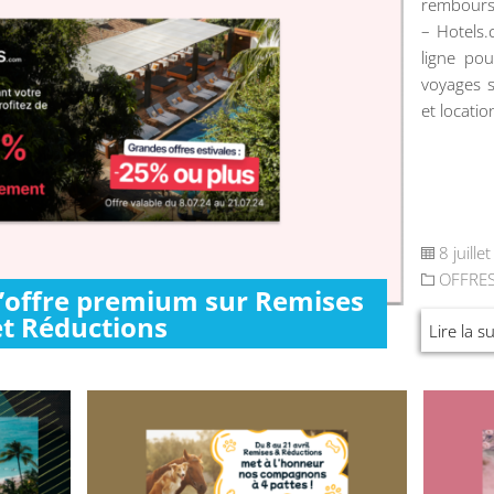
rembours
– Hotels
ligne pou
voyages s
et locatio
8 juille
OFFRE
l’offre premium sur Remises
et Réductions
Lire la su