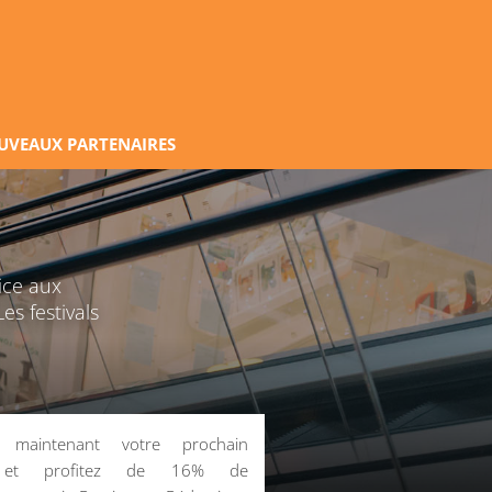
UVEAUX PARTENAIRES
ice aux
es festivals
z maintenant votre prochain
 et profitez de 16% de