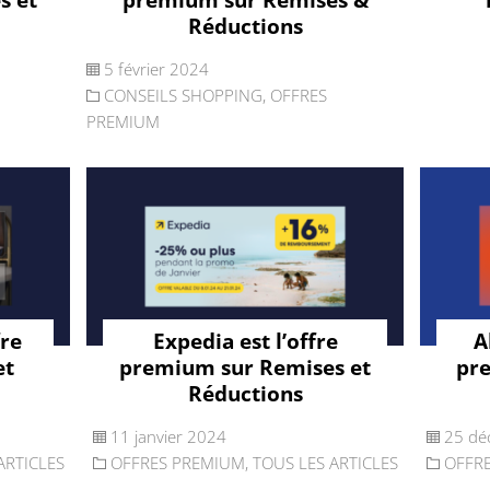
Réductions
5 février 2024
CONSEILS SHOPPING
,
OFFRES
PREMIUM
fre
Expedia est l’offre
A
et
premium sur Remises et
pr
Réductions
11 janvier 2024
25 dé
ARTICLES
OFFRES PREMIUM
,
TOUS LES ARTICLES
OFFR