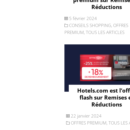
Réductions
5 février 2024
CONSEILS SHOPPING
,
OFFRES
PREMIUM
,
TOUS LES ARTICLES
Hotels.com est l’of
flash sur Remises 
Réductions
22 janvier 2024
OFFRES PREMIUM
,
TOUS LES 