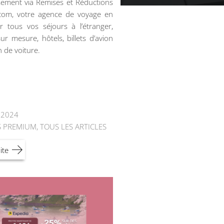
ement via Remises et Réductions
.com, votre agence de voyage en
r tous vos séjours à l’étranger,
ur mesure, hôtels, billets d’avion
n de voiture.
t 2024
S PREMIUM
,
TOUS LES ARTICLES
ite