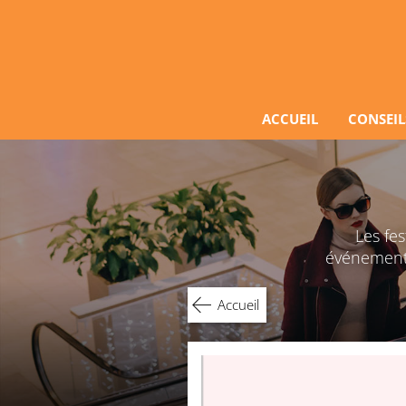
Skip
to
content
ACCUEIL
CONSEIL
Les fe
événements 
Accueil