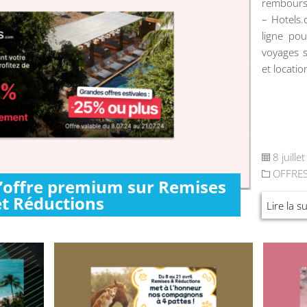
rembours
– Hotels
ligne pou
voyages s
et locatio
8 juille
OFFRE
l’offre premium sur Remises
et Réductions
Lire la su