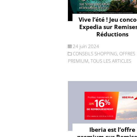
Vive l’été ! Jeu conc
Expedia sur Remises
Réductions
24 juin 2024
CONSEILS SHOPPING
,
OFFRES
PREMIUM
,
TOUS LES ARTICLES
Iberia est l’offre
premium sur Remise