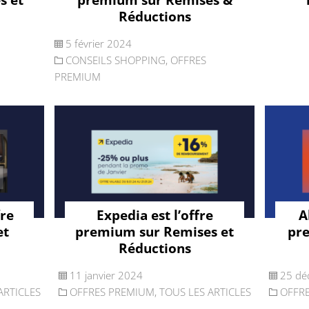
Réductions
5 février 2024
CONSEILS SHOPPING
,
OFFRES
PREMIUM
fre
Expedia est l’offre
A
et
premium sur Remises et
pr
Réductions
11 janvier 2024
25 dé
ARTICLES
OFFRES PREMIUM
,
TOUS LES ARTICLES
OFFR