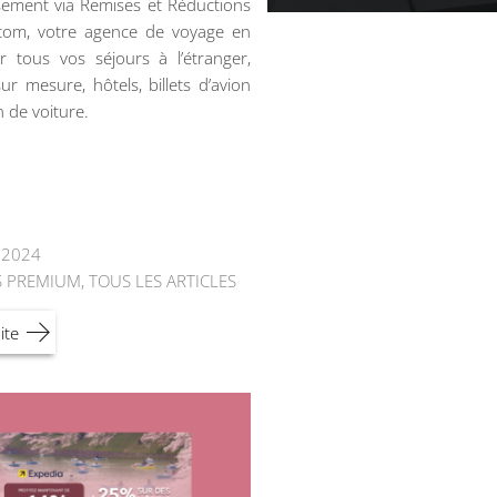
ement via Remises et Réductions
.com, votre agence de voyage en
r tous vos séjours à l’étranger,
ur mesure, hôtels, billets d’avion
n de voiture.
t 2024
S PREMIUM
,
TOUS LES ARTICLES
ite