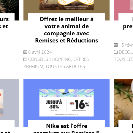
ours
Offrez le meilleur à
 et
votre animal de
pre
compagnie avec
Remises et Réductions
15 fév
8 avril 2024
DÉCOU
CONSEILS SHOPPING
,
OFFRES
TOUS LES
PREMIUM
,
TOUS LES ARTICLES
Nike est l’offre
s et
premium sur Remises &