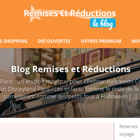
S SHOPPING
DÉCOUVERTES
OFFRES PREMIUM
NO
Blog Remises et Réductions
 Paris : un endroit magique pour célébrer Halloween C
ion Disneyland Paris ! Les enfants comme le reste de la 
s’amuseront comme des petits fous à Halloween [...]
Réserve
voyage