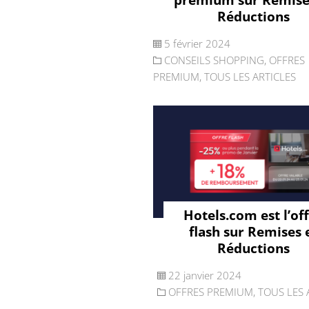
Réductions
5 février 2024
CONSEILS SHOPPING
,
OFFRES
PREMIUM
,
TOUS LES ARTICLES
Hotels.com est l’of
flash sur Remises 
Réductions
22 janvier 2024
OFFRES PREMIUM
,
TOUS LES 