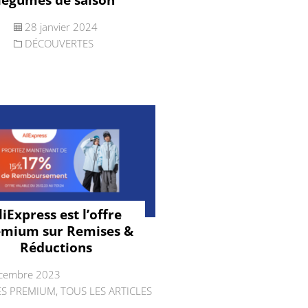
28 janvier 2024
DÉCOUVERTES
liExpress est l’offre
emium sur Remises &
Réductions
cembre 2023
ES PREMIUM
,
TOUS LES ARTICLES