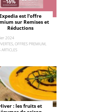
Expedia est l’offre
mium sur Remises et
Réductions
rier 2024
VERTES
,
OFFRES PREMIUM
,
 ARTICLES
Hiver : les fruits et
légumes de saison