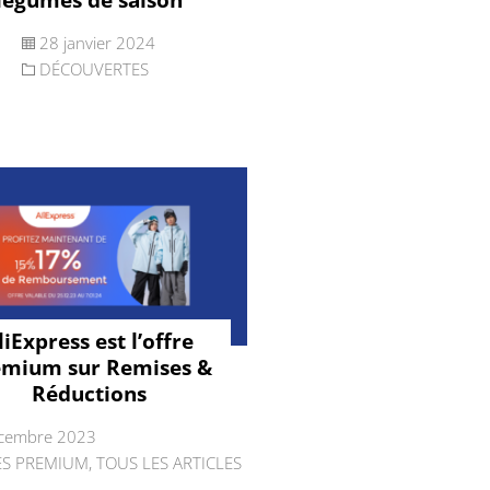
28 janvier 2024
DÉCOUVERTES
liExpress est l’offre
emium sur Remises &
Réductions
cembre 2023
ES PREMIUM
,
TOUS LES ARTICLES