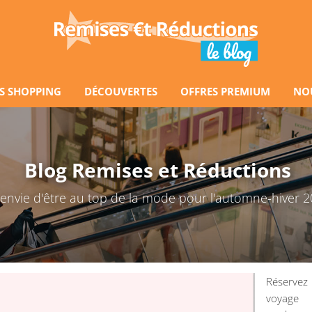
S SHOPPING
DÉCOUVERTES
OFFRES PREMIUM
NO
Blog Remises et Réductions
envie d'être au top de la mode pour l'automne-hiver 
Réserve
voyage