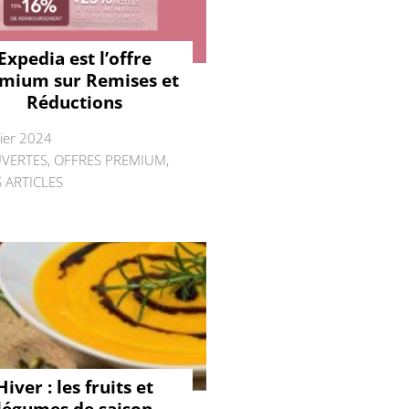
Expedia est l’offre
mium sur Remises et
Réductions
rier 2024
VERTES
,
OFFRES PREMIUM
,
 ARTICLES
Hiver : les fruits et
légumes de saison