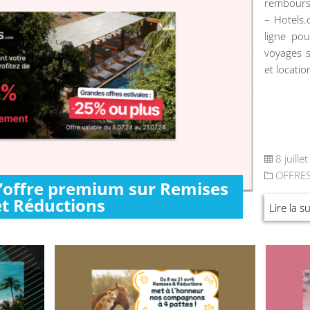
rembours
– Hotels
ligne pou
voyages s
et locatio
8 juille
OFFRE
l’offre premium sur Remises
et Réductions
Lire la su