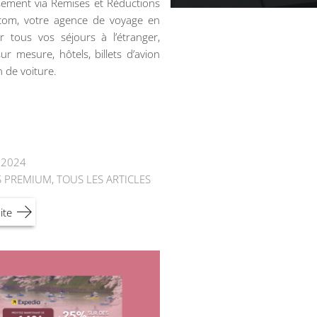
ement via Remises et Réductions
.com, votre agence de voyage en
r tous vos séjours à l’étranger,
ur mesure, hôtels, billets d’avion
n de voiture.
t 2024
S PREMIUM
,
TOUS LES ARTICLES
ite