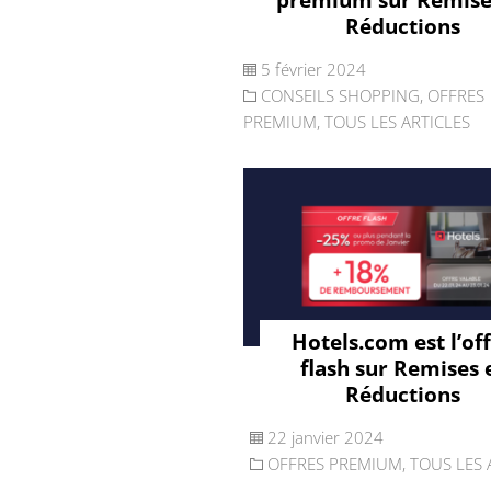
Réductions
5 février 2024
CONSEILS SHOPPING
,
OFFRES
PREMIUM
,
TOUS LES ARTICLES
Hotels.com est l’of
flash sur Remises 
Réductions
22 janvier 2024
OFFRES PREMIUM
,
TOUS LES 