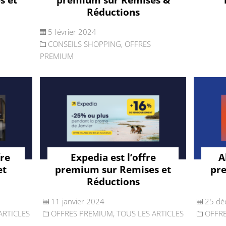
Réductions
5 février 2024
CONSEILS SHOPPING
,
OFFRES
PREMIUM
fre
Expedia est l’offre
A
et
premium sur Remises et
pr
Réductions
11 janvier 2024
25 dé
ARTICLES
OFFRES PREMIUM
,
TOUS LES ARTICLES
OFFR