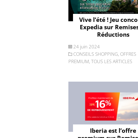
Vive l’été ! Jeu conc
Expedia sur Remises
Réductions
24 juin 2024
CONSEILS SHOPPING
,
OFFRES
PREMIUM
,
TOUS LES ARTICLES
Iberia est l’offre
premium sur Remise