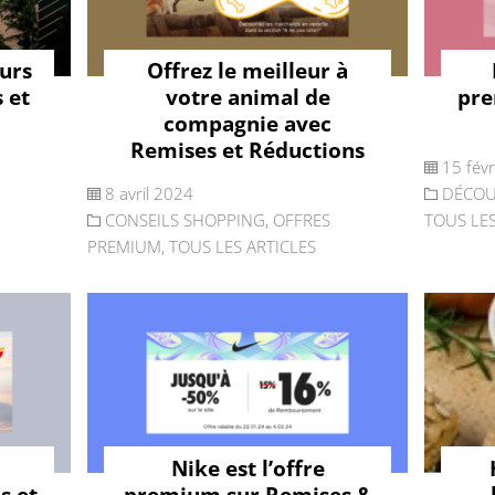
ours
Offrez le meilleur à
 et
votre animal de
pre
compagnie avec
Remises et Réductions
15 fév
8 avril 2024
DÉCOU
CONSEILS SHOPPING
,
OFFRES
TOUS LES
PREMIUM
,
TOUS LES ARTICLES
Nike est l’offre
s et
premium sur Remises &