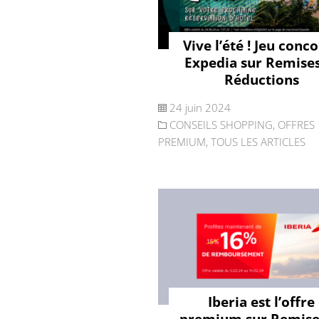
Vive l’été ! Jeu conc
Expedia sur Remises
Réductions
24 juin 2024
CONSEILS SHOPPING
,
OFFRES
PREMIUM
,
TOUS LES ARTICLES
Iberia est l’offre
premium sur Remise