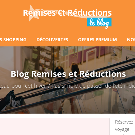
S SHOPPING
DÉCOUVERTES
OFFRES PREMIUM
NO
Blog Remises et Réductions
au pour cet hiver ? Pas simple de passer de l’été indien
Réserve
voyage