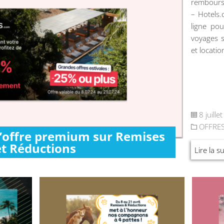
rembours
– Hotels
ligne pou
voyages s
et locatio
8 juille
OFFRE
l’offre premium sur Remises
et Réductions
Lire la su