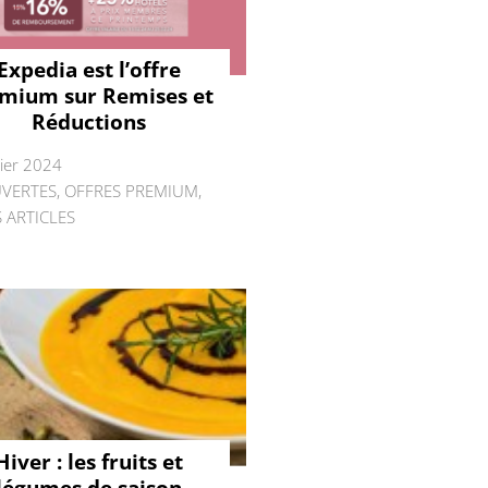
Expedia est l’offre
mium sur Remises et
Réductions
rier 2024
VERTES
,
OFFRES PREMIUM
,
 ARTICLES
Hiver : les fruits et
légumes de saison