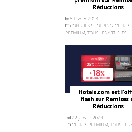
Réductions
5 février 2024
CONSEILS SHOPPING
,
OFFRES
PREMIUM
,
TOUS LES ARTICLES
Hotels.com est l’of
flash sur Remises 
Réductions
22 janvier 2024
OFFRES PREMIUM
,
TOUS LES 