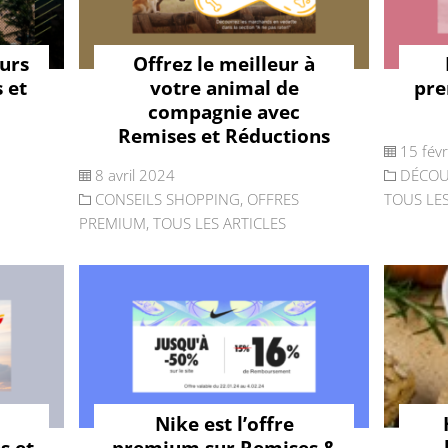
ours
Offrez le meilleur à
 et
votre animal de
pre
compagnie avec
Remises et Réductions
15 fév
8 avril 2024
DÉCOU
CONSEILS SHOPPING
,
OFFRES
TOUS LES
PREMIUM
,
TOUS LES ARTICLES
Nike est l’offre
s et
premium sur Remises &