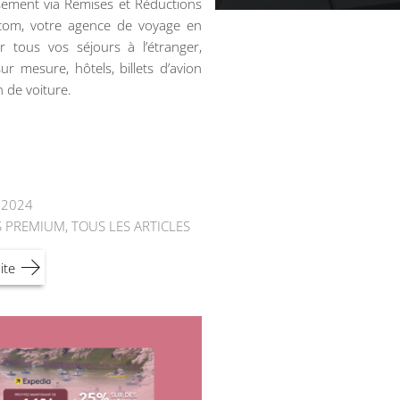
ement via Remises et Réductions
.com, votre agence de voyage en
r tous vos séjours à l’étranger,
ur mesure, hôtels, billets d’avion
n de voiture.
t 2024
S PREMIUM
,
TOUS LES ARTICLES
ite