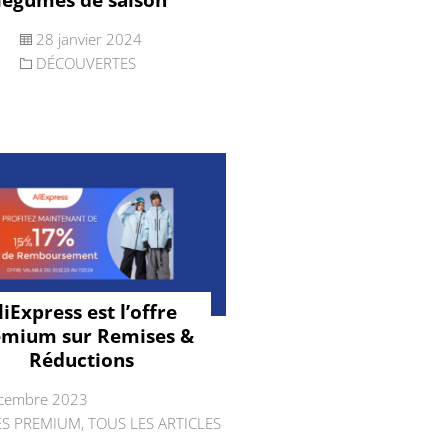
28 janvier 2024
DÉCOUVERTES
liExpress est l’offre
emium sur Remises &
Réductions
cembre 2023
ES PREMIUM
,
TOUS LES ARTICLES