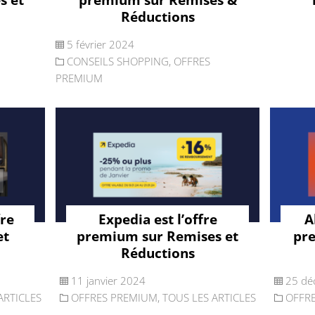
Réductions
5 février 2024
CONSEILS SHOPPING
,
OFFRES
PREMIUM
fre
Expedia est l’offre
A
et
premium sur Remises et
pr
Réductions
11 janvier 2024
25 dé
ARTICLES
OFFRES PREMIUM
,
TOUS LES ARTICLES
OFFR